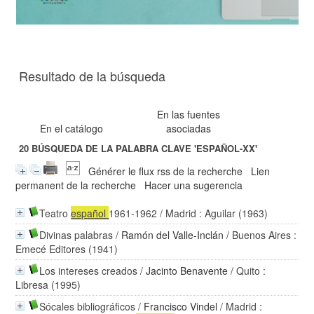
Resultado de la búsqueda
En las fuentes
En el catálogo
asociadas
20
BÚSQUEDA DE LA PALABRA CLAVE
'ESPAÑOL-XX'
Générer le flux rss de la recherche
Lien
permanent de la recherche
Hacer una sugerencia
Teatro
español
1961-1962
/ Madrid : Aguilar (1963)
Divinas palabras
/
Ramón del Valle-Inclán
/ Buenos Aires :
Emecé Editores (1941)
Los intereses creados
/
Jacinto Benavente
/ Quito :
Libresa (1995)
Sócales bibliográficos
/
Francisco Vindel
/ Madrid :