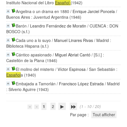
Instituto Nacional del Libro
Español
(1942)
Angelina o un drama en 1880
/
Enrique Jarciel Poncela
/
Buenos Aires : Juventud Argentina (1946)
Barón
/
Leandro Fernández de Moratin
/ CUENCA : DON
BOSCO (s.f.)
Cada uno a lo suyo
/
Manuel Linares Rivas
/ Madrid :
Biblioteca Hispana (s.f.)
Cántico apasionado
/
Miguel Abriat Cantó
/ [S.l.] :
Castellón de la Plana (1946)
El molino del misterio
/
Víctor Espinosa
/ San Sebastián :
Español
a (1940)
Embajada a Tamorlán
/
Francisco López Estrada
/ Madrid
: Silverio Aguirre (1943)
1
2
(1 - 10 / 20)
Par page :
Tout afficher