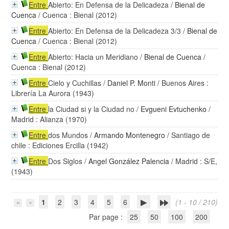
Entre
Abierto: En Defensa de la Delicadeza
/
Bienal de
Cuenca
/ Cuenca : Bienal (2012)
Entre
Abierto: En Defensa de la Delicadeza 3/3
/
Bienal de
Cuenca
/ Cuenca : Bienal (2012)
Entre
Abierto: Hacia un Meridiano
/
Bienal de Cuenca
/
Cuenca : Bienal (2012)
Entre
Cielo y Cuchillas
/
Daniel P. Monti
/ Buenos Aires :
Librería La Aurora (1943)
Entre
la Ciudad si y la Ciudad no
/
Evgueni Evtuchenko
/
Madrid : Alianza (1970)
Entre
dos Mundos
/
Armando Montenegro
/ Santiago de
chile : Ediciones Ercilla (1942)
Entre
Dos Siglos
/
Angel González Palencia
/ Madrid : S/E,
(1943)
1
2
3
4
5
6
(1 - 10 / 210)
Par page :
25
50
100
200