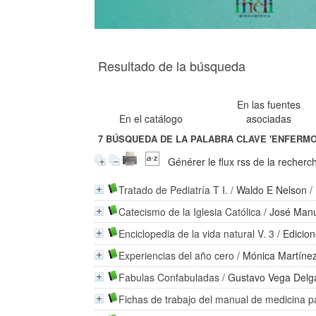
Resultado de la búsqueda
En las fuentes
En el catálogo
asociadas
7
BÚSQUEDA DE LA PALABRA CLAVE
'ENFERMO
Générer le flux rss de la recherc
Tratado de Pediatría T I.
/
Waldo E Nelson
/
Catecismo de la Iglesia Católica
/
José Manu
Enciclopedia de la vida natural V. 3
/
Edicion
Experiencias del año cero
/
Mónica Martínez
Fabulas Confabuladas
/
Gustavo Vega Delg
Fichas de trabajo del manual de medicina 