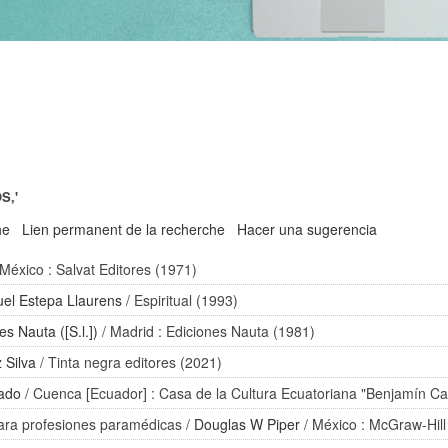
S,'
he
Lien permanent de la recherche
Hacer una sugerencia
 México : Salvat Editores (1971)
el Estepa Llaurens
/ Espiritual (1993)
es Nauta ([S.l.])
/ Madrid : Ediciones Nauta (1981)
 Silva
/ Tinta negra editores (2021)
ado
/ Cuenca [Ecuador] : Casa de la Cultura Ecuatoriana "Benjamín Ca
para profesiones paramédicas
/
Douglas W Piper
/ México : McGraw-Hill