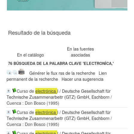
Resultado de la búsqueda
En las fuentes
En el catálogo
asociadas
76
BÚSQUEDA DE LA PALABRA CLAVE
'ELECTRONÍCA,'
Générer le flux rss de la recherche
Lien
permanent de la recherche
Hacer una sugerencia
Curso de
electrónica
I
/
Deutsche Gesellschaft für
Technische Zusammenarbeitr (GTZ) GmbH, Eschborn
/
Cuenca : Don Bosco (1995)
Curso de
electrónica
I
/
Deutsche Gesellschaft für
Technische Zusammenarbeitr (GTZ) GmbH, Eschborn
/
Cuenca : Don Bosco (1995)
Curso de
electrónica
I
/
Deutsche Gesellschaft für