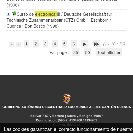
(1998)
Curso de
electrónica
III
/
Deutsche Gesellschaft für
Technische Zusammenarbeitr (GTZ) GmbH, Eschborn
/
Cuenca : Don Bosco (1998)
1
2
3
4
5
6
(1 - 10 / 76)
Par page :
25
50
Tout afficher
GOBIERNO AUTÓNOMO DESCENTRALIZADO MUNICIPAL DEL CANTÓN CUENCA
Bolívar 7-67 y Borrero | Sucre y Benigno Malo /
Conmutador:
(593-7) 4134900 / 4134901
Cuenca, Ecuador
Las cookies garantizan el correcto funcionamiento de nuestro