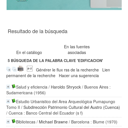
Resultado de la búsqueda
En las fuentes
En el catálogo
asociadas
5
BÚSQUEDA DE LA PALABRA CLAVE
'EDIFICACION'
Générer le flux rss de la recherche
Lien
permanent de la recherche
Hacer una sugerencia
Salud y eficiencia
/
Haroldo Shryock
/ Buenos Aires :
Sudamericana (1956)
Estudio Urbanistico del Area Arqueológica Pumapungo
Tomo II
/
Subdirección Patrimonio Cultural del Austro (Cuenca)
/ Cuenca : Banco Central del Ecuador (s f)
Bibliotecas
/
Michael Brawne
/ Barcelona : Blume (1970)