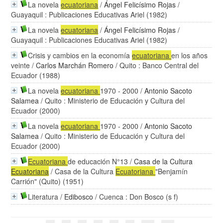
La novela
ecuatoriana
/
Ángel Felicísimo Rojas
/
Guayaquil : Publicaciones Educativas Ariel (1982)
La novela
ecuatoriana
/
Ángel Felicísimo Rojas
/
Guayaquil : Publicaciones Educativas Ariel (1982)
Crisis y cambios en la economía
ecuatoriana
en los años
veinte
/
Carlos Marchán Romero
/ Quito : Banco Central del
Ecuador (1988)
La novela
ecuatoriana
1970 - 2000
/
Antonio Sacoto
Salamea
/ Quito : Ministerio de Educación y Cultura del
Ecuador (2000)
La novela
ecuatoriana
1970 - 2000
/
Antonio Sacoto
Salamea
/ Quito : Ministerio de Educación y Cultura del
Ecuador (2000)
Ecuatoriana
de educación N°13
/
Casa de la Cultura
Ecuatoriana
/ Casa de la Cultura
Ecuatoriana
"Benjamín
Carrión" (Quito) (1951)
Literatura
/
Edibosco
/ Cuenca : Don Bosco (s f)