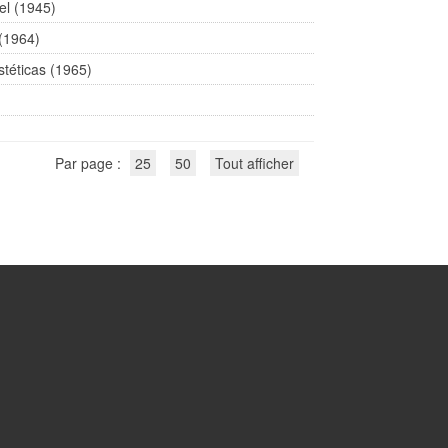
el (1945)
 (1964)
stéticas (1965)
Par page :
25
50
Tout afficher