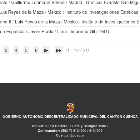
nato
/
Guillermo Lohmann Villena
/ Madrid : Graficas Evaristo San Migu
Luis Reyes de la Maza
/ México : Instituto de Investigaciones Estéticas
omo II
/
Luis Reyes de la Maza
/ México : Instituto de Investigaciones E
ión Española
/
Javier Prado
/ Lima : Imprenta Gil (1941)
3
4
5
6
(1 - 10 / 51)
GOBIERNO AUTÓNOMO DESCENTRALIZADO MUNICIPAL DEL CANTÓN CUENCA
Bolívar 7-67 y Borrero | Sucre y Benigno Malo /
Conmutador:
(593-7) 4134900 / 4134901
Cuenca, Ecuador