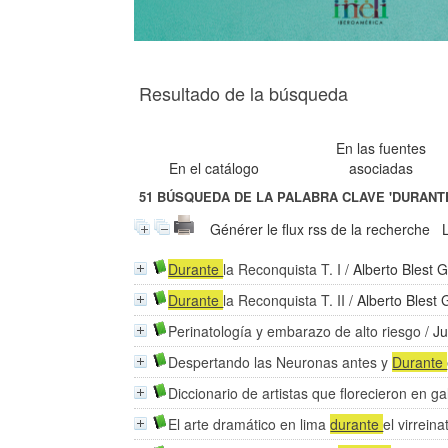
Resultado de la búsqueda
En las fuentes
En el catálogo
asociadas
51
BÚSQUEDA DE LA PALABRA CLAVE
'DURANT
Générer le flux rss de la recherche
Durante
la Reconquista T. I
/
Alberto Blest 
Durante
la Reconquista T. II
/
Alberto Blest
Perinatología y embarazo de alto riesgo
/
Ju
Despertando las Neuronas antes y
Durante
Diccionario de artistas que florecieron en ga
El arte dramático en lima
durante
el virreina