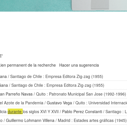
E'
Lien permanent de la recherche
Hacer una sugerencia
Gana
/ Santiago de Chile : Empresa Editora Zig-zag (1955)
 Gana
/ Santiago de Chile : Empresa Editora Zig-zag (1955)
an Parreño Navas
/ Quito : Patronato Municipal San Jose (1992-1996)
el Azote de la Pandemia
/
Gustavo Vega
/ Quito : Universidad Internac
licia
durante
los siglos XVI Y XVII
/
Pablo Perez Constanti
/ Santiago : L
to
/
Guillermo Lohmann Villena
/ Madrid : Estades artes gráficas (1945)