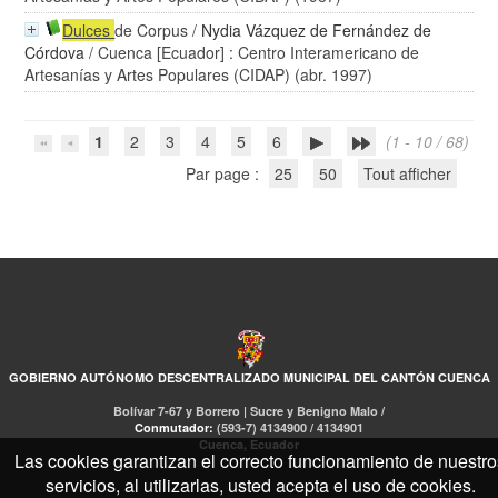
Dulces
de Corpus
/
Nydia Vázquez de Fernández de
Córdova
/ Cuenca [Ecuador] : Centro Interamericano de
Artesanías y Artes Populares (CIDAP) (abr. 1997)
1
2
3
4
5
6
(1 - 10 / 68)
Par page :
25
50
Tout afficher
GOBIERNO AUTÓNOMO DESCENTRALIZADO MUNICIPAL DEL CANTÓN CUENCA
Bolívar 7-67 y Borrero | Sucre y Benigno Malo /
Conmutador:
(593-7) 4134900 / 4134901
Cuenca, Ecuador
Las cookies garantizan el correcto funcionamiento de nuestro
servicios, al utilizarlas, usted acepta el uso de cookies.