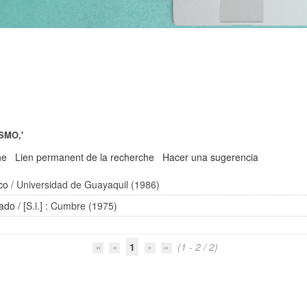
SMO,'
he
Lien permanent de la recherche
Hacer una sugerencia
co
/ Universidad de Guayaquil (1986)
rado
/ [S.l.] : Cumbre (1975)
1
(1 - 2 / 2)