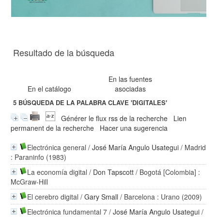
Resultado de la búsqueda
En las fuentes
En el catálogo
asociadas
5
BÚSQUEDA DE LA PALABRA CLAVE
'DIGITALES'
Générer le flux rss de la recherche
Lien
permanent de la recherche
Hacer una sugerencia
Electrónica general
/
José María Angulo Usategui
/ Madrid
: Paraninfo (1983)
La economía digital
/
Don Tapscott
/ Bogotá [Colombia] :
McGraw-Hill
El cerebro digital
/
Gary Small
/ Barcelona : Urano (2009)
Electrónica fundamental 7
/
José María Angulo Usategui
/