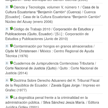
Ciencia y Tecnologia. volumen V, número 1
/
Casa de la
Cultura Ecuatoriana "Benjamín Carrión" (Cuenca)
/ Cuenca
[Ecuador] : Casa de la Cultura Ecuatoriana "Benjamín Carrión"
Núcleo del Azuay (enero 2006)
Código de Trabajo 2010
/
Corporación de Estudios y
Publicaciones (Quito, Ecuador)
/ [S.l.] : Corporación de
Estudios y Publicaciones (Junio de 2010)
Contaminación por hongos en granos almacenados
/
Clyde M Christensen
/ México : Centro Regional de Ayuda
Técnica (1976)
Cuadernos de Jurisprudencia Contencioso Tributaria
/
Corte Nacional de Justicia (Quito)
/ Quito : Corte Nacional de
Justicia (2014)
Doctrina Sobre Derecho Aduanero del H. Tribunal Fiscal
de la República de Ecuador.
/
Zavala Egas Jorge
/ Impreso en
Grafec (1977)
La dogmática penal frente a la criminalidad en la
administración pública.
/
Silva Sánchez Jesús María.
/ Editora
Jurídica Grijley (2001)