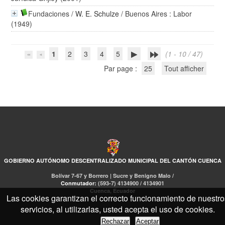
Fundaciones
/
W. E. Schulze
/ Buenos Aires : Labor
(1949)
1
2
3
4
5
(1 - 10 / 47)
Par page :
25
Tout afficher
GOBIERNO AUTÓNOMO DESCENTRALIZADO MUNICIPAL DEL CANTÓN CUENCA
Bolívar 7-67 y Borrero | Sucre y Benigno Malo /
Conmutador:
(593-7) 4134900 / 4134901
Cuenca, Ecuador
Las cookies garantizan el correcto funcionamiento de nuestro
servicios, al utilizarlas, usted acepta el uso de cookies.
Rechazar
Aceptar