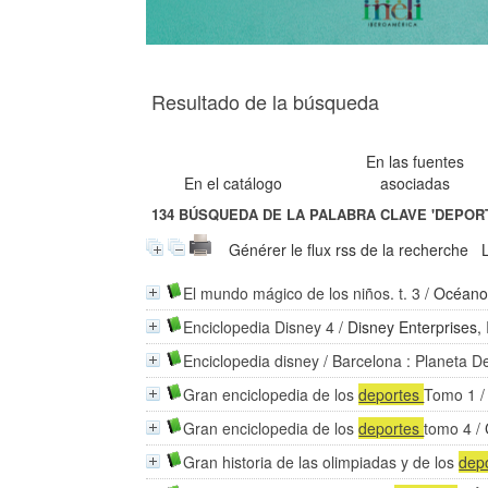
Resultado de la búsqueda
En las fuentes
En el catálogo
asociadas
134
BÚSQUEDA DE LA PALABRA CLAVE
'DEPOR
Générer le flux rss de la recherche
El mundo mágico de los niños. t. 3
/
Océan
Enciclopedia Disney 4
/
Disney Enterprises, 
Enciclopedia disney
/ Barcelona : Planeta D
Gran enciclopedia de los
deportes
Tomo 1
/
Gran enciclopedia de los
deportes
tomo 4
/
Gran historia de las olimpiadas y de los
dep