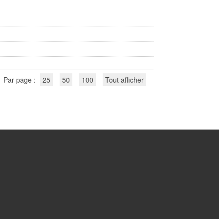
Par page :
25
50
100
Tout afficher