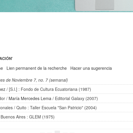
ACIÓN'
he
Lien permanent de la recherche
Hacer una sugerencia
res de Noviembre 7, no. 7 (semanal)
uez
/ [S.l.] : Fondo de Cultura Ecuatoriana (1987)
dor
/
María Mercedes Lema
/ Editorial Galaxy (2007)
ionales
/ Quito : Taller Escuela "San Patricio" (2004)
 Buenos Aires : GLEM (1975)