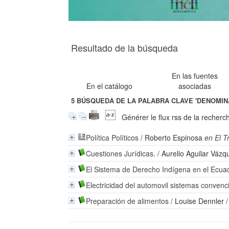
Resultado de la búsqueda
En las fuentes
En el catálogo
asociadas
5
BÚSQUEDA DE LA PALABRA CLAVE
'DENOMIN
Générer le flux rss de la recherc
Política Políticos
/
Roberto Espinosa
en El T
Cuestiones Jurídicas.
/
Aurelio Aguilar Vázq
El Sistema de Derecho Indígena en el Ecua
Electricidad del automovil sistemas convenc
Preparación de alimentos
/
Louise Dennler
/