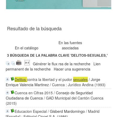
Resultado de la búsqueda
En las fuentes
En el catálogo
asociadas
3
BÚSQUEDA DE LA PALABRA CLAVE
'DELITOS-SEXUALES,'
Générer le flux rss de la recherche
Lien
permanent de la recherche
Hacer una sugerencia
Delitos
contra la libertad y el pudor
sexuales
/
Jorge
Enrique Valencia Martinez
/ Cuenca : Jurídico Andina (1993)
Cuenca en Cifras 2015
/
Consejo de Seguridad
Ciudadana de Cuenca
/ GAD Municipal del Cantón Cuenca
(2015)
Educacion Especial
/
Gisberd Mardomingo
/ Madrid
[España] : Editorial Cincel S.A. (1986)