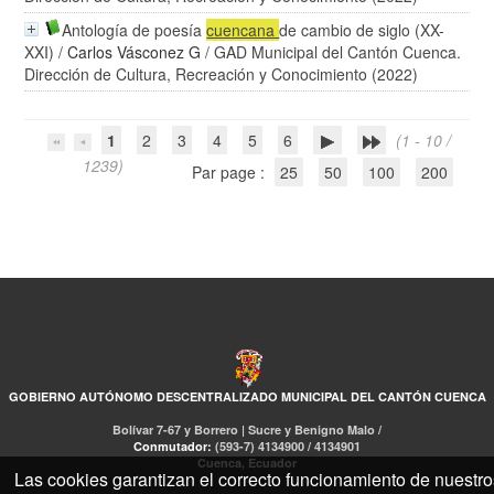
Antología de poesía
cuencana
de cambio de siglo (XX-
XXI)
/
Carlos Vásconez G
/ GAD Municipal del Cantón Cuenca.
Dirección de Cultura, Recreación y Conocimiento (2022)
1
2
3
4
5
6
(1 - 10 /
1239)
Par page :
25
50
100
200
GOBIERNO AUTÓNOMO DESCENTRALIZADO MUNICIPAL DEL CANTÓN CUENCA
Bolívar 7-67 y Borrero | Sucre y Benigno Malo /
Conmutador:
(593-7) 4134900 / 4134901
Cuenca, Ecuador
Las cookies garantizan el correcto funcionamiento de nuestro