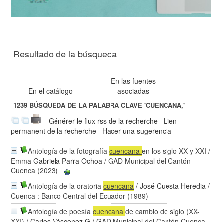
Resultado de la búsqueda
En las fuentes
En el catálogo
asociadas
1239
BÚSQUEDA DE LA PALABRA CLAVE
'CUENCANA,'
Générer le flux rss de la recherche
Lien
permanent de la recherche
Hacer una sugerencia
Antología de la fotografía
cuencana
en los siglo XX y XXI
/
Emma Gabriela Parra Ochoa
/ GAD Municipal del Cantón
Cuenca (2023)
Antología de la oratoria
cuencana
/
José Cuesta Heredia
/
Cuenca : Banco Central del Ecuador (1989)
Antología de poesía
cuencana
de cambio de siglo (XX-
XXI)
/
Carlos Vásconez G
/ GAD Municipal del Cantón Cuenca.