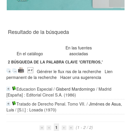
Resultado de la búsqueda
En las fuentes
En el catálogo
asociadas
2
BÚSQUEDA DE LA PALABRA CLAVE
'CRITERIOS,'
Générer le flux rss de la recherche
Lien
permanent de la recherche
Hacer una sugerencia
Educacion Especial
/
Gisberd Mardomingo
/ Madrid
[España] : Editorial Cincel S.A. (1986)
Tratado de Derecho Penal. Tomo VII.
/
Jiménes de Asua,
Luis
/ [S.l.] : Losada (1970)
1
(1 - 2 / 2)