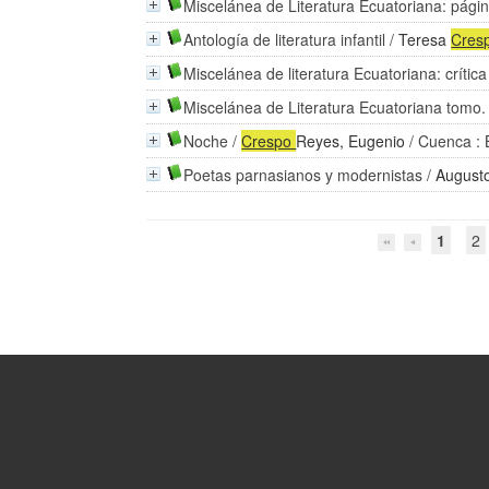
Miscelánea de Literatura Ecuatoriana: págin
Antología de literatura infantil
/
Teresa
Cres
Miscelánea de literatura Ecuatoriana: crític
Miscelánea de Literatura Ecuatoriana tomo.
Noche
/
Crespo
Reyes, Eugenio
/ Cuenca : 
Poetas parnasianos y modernistas
/
Augusto
1
2