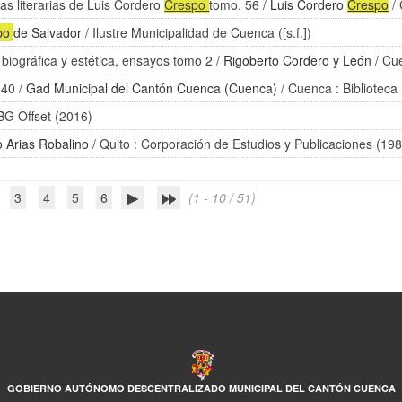
as literarias de Luis Cordero
Crespo
tomo. 56
/
Luis Cordero
Crespo
/ 
po
de Salvador
/ Ilustre Municipalidad de Cuenca ([s.f.])
a biográfica y estética, ensayos tomo 2
/
Rigoberto Cordero y León
/ Cue
 40
/
Gad Municipal del Cantón Cuenca (Cuenca)
/ Cuenca : Biblioteca
BG Offset (2016)
 Arias Robalino
/ Quito : Corporación de Estudios y Publicaciones (19
3
4
5
6
(1 - 10 / 51)
GOBIERNO AUTÓNOMO DESCENTRALIZADO MUNICIPAL DEL CANTÓN CUENCA