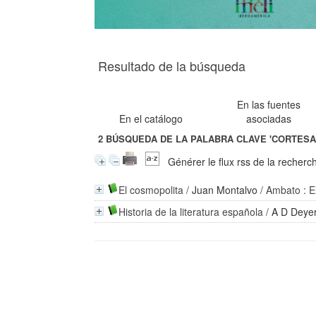
Resultado de la búsqueda
En las fuentes
En el catálogo
asociadas
2
BÚSQUEDA DE LA PALABRA CLAVE
'CORTESA
Générer le flux rss de la recherc
El cosmopolita
/
Juan Montalvo
/ Ambato : E
Historia de la literatura española
/
A D Deye