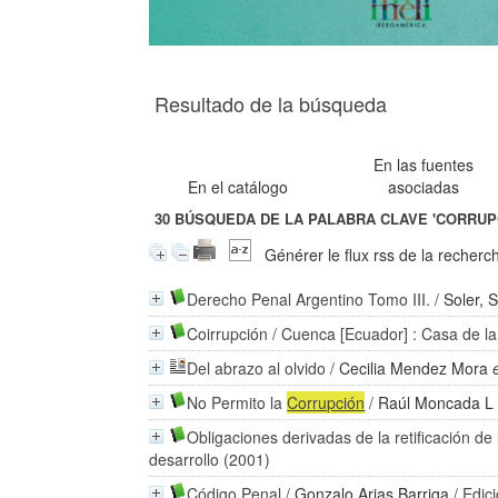
Resultado de la búsqueda
En las fuentes
En el catálogo
asociadas
30
BÚSQUEDA DE LA PALABRA CLAVE
'CORRUP
Générer le flux rss de la recherc
Derecho Penal Argentino Tomo III.
/
Soler, 
Coirrupción
/ Cuenca [Ecuador] : Casa de la
Del abrazo al olvido
/
Cecilia Mendez Mora
No Permito la
Corrupción
/
Raúl Moncada L
Obligaciones derivadas de la retificación d
desarrollo (2001)
Código Penal
/
Gonzalo Arias Barriga
/ Edic