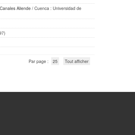
Canales Aliende
/ Cuenca : Universidad de
97)
Par page :
25
Tout afficher