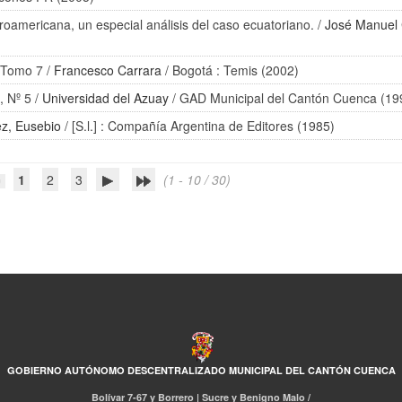
oamericana, un especial análisis del caso ecuatoriano.
/
José Manuel 
 Tomo 7
/
Francesco Carrara
/ Bogotá : Temis (2002)
, Nº 5
/
Universidad del Azuay
/ GAD Municipal del Cantón Cuenca (19
z, Eusebio
/ [S.l.] : Compañía Argentina de Editores (1985)
1
2
3
(1 - 10 / 30)
GOBIERNO AUTÓNOMO DESCENTRALIZADO MUNICIPAL DEL CANTÓN CUENCA
Bolívar 7-67 y Borrero | Sucre y Benigno Malo /