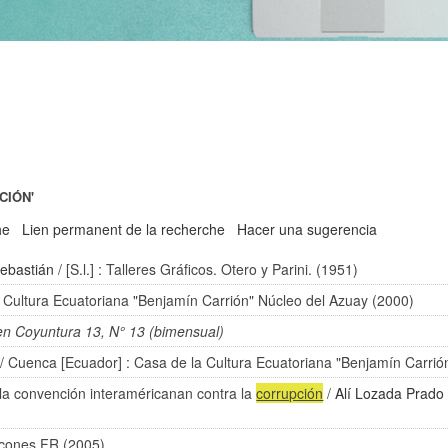
CIÓN'
he
Lien permanent de la recherche
Hacer una sugerencia
Sebastián
/ [S.l.] : Talleres Gráficos. Otero y Parini. (1951)
 Cultura Ecuatoriana "Benjamín Carrión" Núcleo del Azuay (2000)
en Coyuntura 13, N° 13 (bimensual)
/ Cuenca [Ecuador] : Casa de la Cultura Ecuatoriana "Benjamín Carrió
e la convención interaméricanan contra la
corrupción
/
Alí Lozada Prado
icones FR (2005)