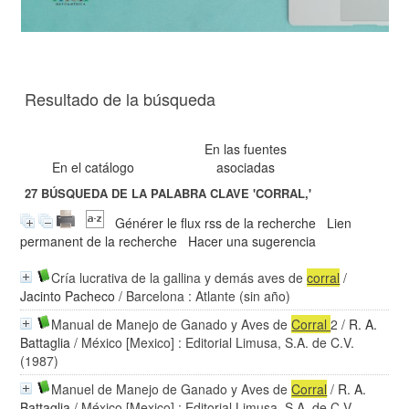
Resultado de la búsqueda
En las fuentes
En el catálogo
asociadas
27
BÚSQUEDA DE LA PALABRA CLAVE
'CORRAL,'
Générer le flux rss de la recherche
Lien
permanent de la recherche
Hacer una sugerencia
Cría lucrativa de la gallina y demás aves de
corral
/
Jacinto Pacheco
/ Barcelona : Atlante (sin año)
Manual de Manejo de Ganado y Aves de
Corral
2
/
R. A.
Battaglia
/ México [Mexico] : Editorial Limusa, S.A. de C.V.
(1987)
Manuel de Manejo de Ganado y Aves de
Corral
/
R. A.
Battaglia
/ México [Mexico] : Editorial Limusa, S.A. de C.V.