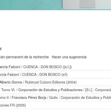
A'
Lien permanent de la recherche
Hacer una sugerencia
arcía Falconí
/ CUENCA : DON BOSCO ([s.f.])
rcía Falconí
/ CUENCA : DON BOSCO (s/f)
Alberto Donna
/ Rubinzal Culzoni Editores (2004)
. Tomo VI.
/
Corporación de Estudios y Publicaciones
/ [S.l.] : Corpora
omo II
/
Francisco Pérez Borja
/ Quito : Corporación de Estudios y Publ
icones FR (2005)