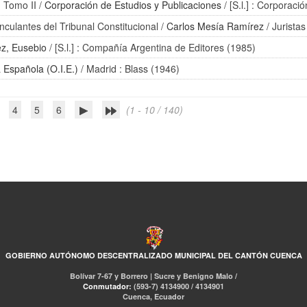
: Tomo II
/
Corporación de Estudios y Publicaciones
/ [S.l.] : Corporac
nculantes del Tribunal Constitucional
/
Carlos Mesía Ramírez
/ Jurista
z, Eusebio
/ [S.l.] : Compañía Argentina de Editores (1985)
a Española (O.I.E.)
/ Madrid : Blass (1946)
4
5
6
(1 - 10 / 140)
GOBIERNO AUTÓNOMO DESCENTRALIZADO MUNICIPAL DEL CANTÓN CUENCA
Bolívar 7-67 y Borrero | Sucre y Benigno Malo /
Conmutador:
(593-7) 4134900 / 4134901
Cuenca, Ecuador