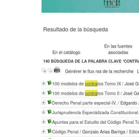
Resultado de la búsqueda
En las fuentes
En el catálogo
asociadas
140
BÚSQUEDA DE LA PALABRA CLAVE
'CONTR
Générer le flux rss de la recherche
100 modelos de
contra
tos Tomo IX
/
José G
100 modelos de
contra
tos Tomo II
/
José Ga
Derecho Penal parte especial-IV.
/
Edgardo 
Jurisprudencia Especializada Constitucional
Apuntes para el Estudio del Código Penal T
Código Penal
/
Gonzalo Arias Barriga
/ Edic