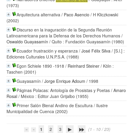
(1973)
Arquitectura alternativa
/
Paco Asencio
/ H Kliczkowski
(2002)
Discurso en la inaguración de la Segunda Reunión
Latinoamericana para la Defensa de los Derechos Humanos
/
Oswaldo Guayasamín
/ Quito : Fundación Guayasamín (1980)
Ecuador frustración y esperanza
/
José Félix Silva
/ [S.l.] :
Ediciones Culturales U.N.P.S.A. (1988)
Egon Schiele 1890 -1918
/
Reinhard Steiner
/ Köln :
Taschen (2001)
Guayasamín
/
Jorge Enrique Adoum
/ 1998
Páginas Polacas: Antología de Prosistas y Poetas
/
Amaro
Rosal
/ México : Editor Juan Grijalbo (1955)
Primer Salón Bienal Andino de Escultura
/ Ilustre
Municipalidad de Cuenca (2002)
1
2
3
(1 - 10 / 23)