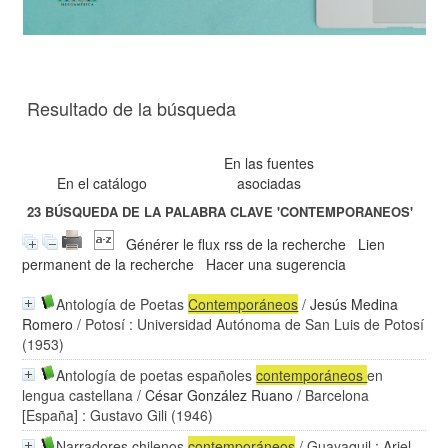
Resultado de la búsqueda
En las fuentes
En el catálogo
asociadas
23
BÚSQUEDA DE LA PALABRA CLAVE
'CONTEMPORANEOS'
Générer le flux rss de la recherche
Lien
permanent de la recherche
Hacer una sugerencia
Antología de Poetas
Contemporáneos
/
Jesús Medina
Romero
/ Potosí : Universidad Autónoma de San Luis de Potosí
(1953)
Antología de poetas españoles
contemporáneos
en
lengua castellana
/
César González Ruano
/ Barcelona
[España] : Gustavo Gili (1946)
Narradores chilenos
contemporáneos
/ Guayaquil : Ariel