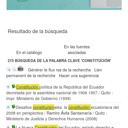
Resultado de la búsqueda
En las fuentes
En el catálogo
asociadas
215
BÚSQUEDA DE LA PALABRA CLAVE
'CONSTITUCIÓN'
Générer le flux rss de la recherche
Lien
permanent de la recherche
Hacer una sugerencia
Constitución
política de la República del Ecuador
decretada por la asamblea nacional de 1906 1907
/ Quito :
Impr. Ministerio de Gobierno (1939)
Desafios
constitucion
ales: la
constitución
ecuatoriana del
2008 en perspectiva
/
Ramiro Ávila Santamaría
/ Quito :
Ministerio de Justicia y Derechos Humanos (2008)
La Nueva
Constitución
del Ecuador: estado derecho e