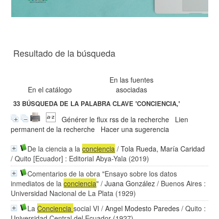
Resultado de la búsqueda
En las fuentes
En el catálogo
asociadas
33
BÚSQUEDA DE LA PALABRA CLAVE
'CONCIENCIA,'
Générer le flux rss de la recherche
Lien
permanent de la recherche
Hacer una sugerencia
De la ciencia a la
conciencia
/
Tola Rueda, María Caridad
/ Quito [Ecuador] : Editorial Abya-Yala (2019)
Comentarios de la obra "Ensayo sobre los datos
inmediatos de la
conciencia
"
/
Juana González
/ Buenos Aires :
Universidad Nacional de La Plata (1929)
La
Conciencia
social VI
/
Angel Modesto Paredes
/ Quito :
Universidad Central del Ecuador (1927)