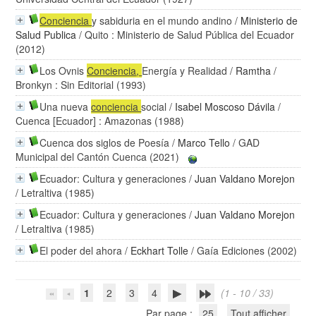
Conciencia
y sabiduria en el mundo andino
/
Ministerio de
Salud Publica
/ Quito : Ministerio de Salud Pública del Ecuador
(2012)
Los Ovnis
Conciencia
,
Energía y Realidad
/
Ramtha
/
Bronkyn : Sin Editorial (1993)
Una nueva
conciencia
social
/
Isabel Moscoso Dávila
/
Cuenca [Ecuador] : Amazonas (1988)
Cuenca dos siglos de Poesía
/
Marco Tello
/ GAD
Municipal del Cantón Cuenca (2021)
Ecuador: Cultura y generaciones
/
Juan Valdano Morejon
/ Letraltiva (1985)
Ecuador: Cultura y generaciones
/
Juan Valdano Morejon
/ Letraltiva (1985)
El poder del ahora
/
Eckhart Tolle
/ Gaía Ediciones (2002)
1
2
3
4
(1 - 10 / 33)
Par page :
25
Tout afficher