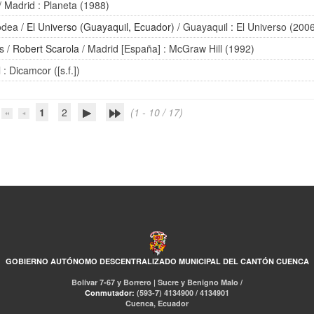
/ Madrid : Planeta (1988)
odea
/
El Universo (Guayaquil, Ecuador)
/ Guayaquil : El Universo (200
s
/
Robert Scarola
/ Madrid [España] : McGraw Hill (1992)
: Dicamcor ([s.f.])
1
2
(1 - 10 / 17)
GOBIERNO AUTÓNOMO DESCENTRALIZADO MUNICIPAL DEL CANTÓN CUENCA
Bolívar 7-67 y Borrero | Sucre y Benigno Malo /
Conmutador:
(593-7) 4134900 / 4134901
Cuenca, Ecuador