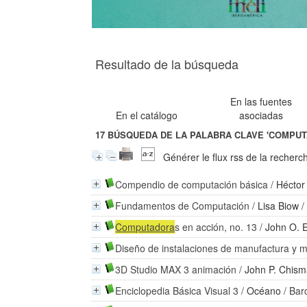
Resultado de la búsqueda
En las fuentes
En el catálogo
asociadas
17
BÚSQUEDA DE LA PALABRA CLAVE
'COMPUT
Générer le flux rss de la recherc
Compendio de computación básica
/
Héctor
Fundamentos de Computación
/
Lisa Biow
/
Computadora
s en acción, no. 13
/
John O. E
Diseño de instalaciones de manufactura y m
3D Studio MAX 3 animación
/
John P. Chism
Enciclopedia Básica Visual 3
/
Océano
/ Bar