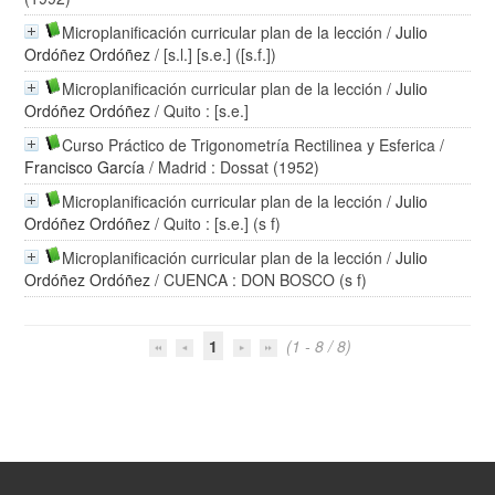
Microplanificación curricular plan de la lección
/
Julio
Ordóñez Ordóñez
/ [s.l.] [s.e.] ([s.f.])
Microplanificación curricular plan de la lección
/
Julio
Ordóñez Ordóñez
/ Quito : [s.e.]
Curso Práctico de Trigonometría Rectilinea y Esferica
/
Francisco García
/ Madrid : Dossat (1952)
Microplanificación curricular plan de la lección
/
Julio
Ordóñez Ordóñez
/ Quito : [s.e.] (s f)
Microplanificación curricular plan de la lección
/
Julio
Ordóñez Ordóñez
/ CUENCA : DON BOSCO (s f)
1
(1 - 8 / 8)