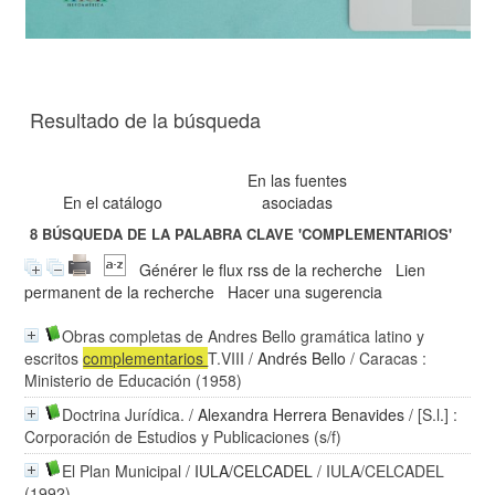
Resultado de la búsqueda
En las fuentes
En el catálogo
asociadas
8
BÚSQUEDA DE LA PALABRA CLAVE
'COMPLEMENTARIOS'
Générer le flux rss de la recherche
Lien
permanent de la recherche
Hacer una sugerencia
Obras completas de Andres Bello gramática latino y
escritos
complementarios
T.VIII
/
Andrés Bello
/ Caracas :
Ministerio de Educación (1958)
Doctrina Jurídica.
/
Alexandra Herrera Benavides
/ [S.l.] :
Corporación de Estudios y Publicaciones (s/f)
El Plan Municipal
/
IULA/CELCADEL
/ IULA/CELCADEL
(1992)