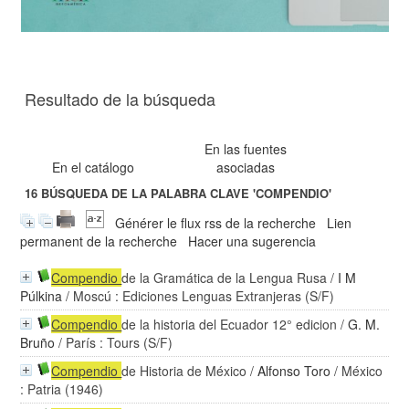
Resultado de la búsqueda
En las fuentes
En el catálogo
asociadas
16
BÚSQUEDA DE LA PALABRA CLAVE
'COMPENDIO'
Générer le flux rss de la recherche
Lien
permanent de la recherche
Hacer una sugerencia
Compendio
de la Gramática de la Lengua Rusa
/
I M
Púlkina
/ Moscú : Ediciones Lenguas Extranjeras (S/F)
Compendio
de la historia del Ecuador 12° edicion
/
G. M.
Bruño
/ París : Tours (S/F)
Compendio
de Historia de México
/
Alfonso Toro
/ México
: Patria (1946)