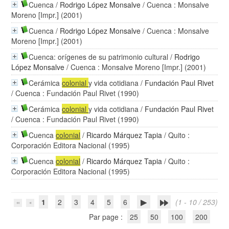
Cuenca
/
Rodrigo López Monsalve
/ Cuenca : Monsalve
Moreno [Impr.] (2001)
Cuenca
/
Rodrigo López Monsalve
/ Cuenca : Monsalve
Moreno [Impr.] (2001)
Cuenca: orígenes de su patrimonio cultural
/
Rodrigo
López Monsalve
/ Cuenca : Monsalve Moreno [Impr.] (2001)
Cerámica
colonial
y vida cotidiana
/
Fundación Paul Rivet
/ Cuenca : Fundación Paul Rivet (1990)
Cerámica
colonial
y vida cotidiana
/
Fundación Paul Rivet
/ Cuenca : Fundación Paul Rivet (1990)
Cuenca
colonial
/
Ricardo Márquez Tapia
/ Quito :
Corporación Editora Nacional (1995)
Cuenca
colonial
/
Ricardo Márquez Tapia
/ Quito :
Corporación Editora Nacional (1995)
1
2
3
4
5
6
(1 - 10 / 253)
Par page :
25
50
100
200