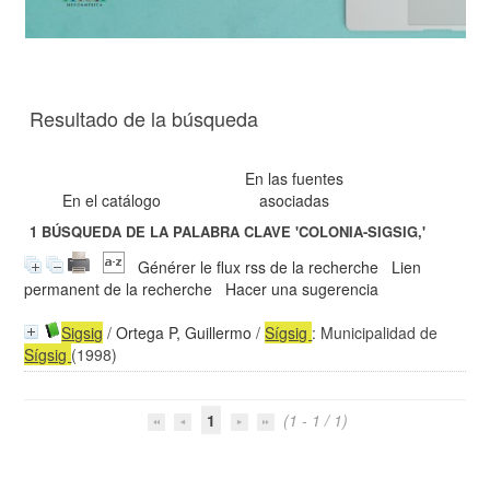
Resultado de la búsqueda
En las fuentes
En el catálogo
asociadas
1
BÚSQUEDA DE LA PALABRA CLAVE
'COLONIA-SIGSIG,'
Générer le flux rss de la recherche
Lien
permanent de la recherche
Hacer una sugerencia
Sigsig
/
Ortega P, Guillermo
/
Sígsig
: Municipalidad de
Sígsig
(1998)
1
(1 - 1 / 1)