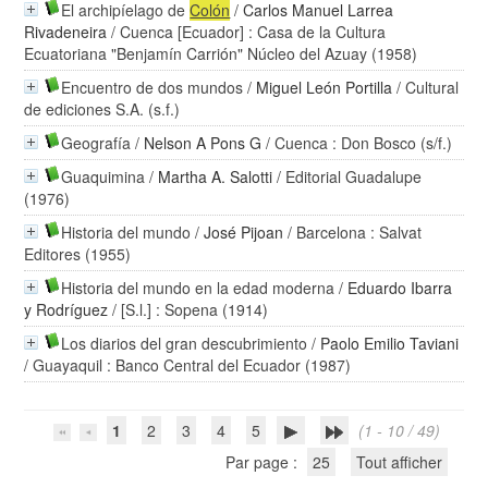
El archipíelago de
Colón
/
Carlos Manuel Larrea
Rivadeneira
/ Cuenca [Ecuador] : Casa de la Cultura
Ecuatoriana "Benjamín Carrión" Núcleo del Azuay (1958)
Encuentro de dos mundos
/
Miguel León Portilla
/ Cultural
de ediciones S.A. (s.f.)
Geografía
/
Nelson A Pons G
/ Cuenca : Don Bosco (s/f.)
Guaquimina
/
Martha A. Salotti
/ Editorial Guadalupe
(1976)
Historia del mundo
/
José Pijoan
/ Barcelona : Salvat
Editores (1955)
Historia del mundo en la edad moderna
/
Eduardo Ibarra
y Rodríguez
/ [S.l.] : Sopena (1914)
Los diarios del gran descubrimiento
/
Paolo Emilio Taviani
/ Guayaquil : Banco Central del Ecuador (1987)
1
2
3
4
5
(1 - 10 / 49)
Par page :
25
Tout afficher