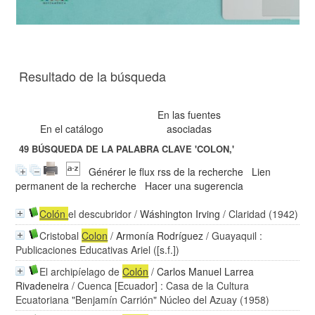
Resultado de la búsqueda
En las fuentes
En el catálogo
asociadas
49
BÚSQUEDA DE LA PALABRA CLAVE
'COLON,'
Générer le flux rss de la recherche
Lien
permanent de la recherche
Hacer una sugerencia
Colón
el descubridor
/
Wáshington Irving
/ Claridad (1942)
Cristobal
Colon
/
Armonía Rodríguez
/ Guayaquil :
Publicaciones Educativas Ariel ([s.f.])
El archipíelago de
Colón
/
Carlos Manuel Larrea
Rivadeneira
/ Cuenca [Ecuador] : Casa de la Cultura
Ecuatoriana "Benjamín Carrión" Núcleo del Azuay (1958)