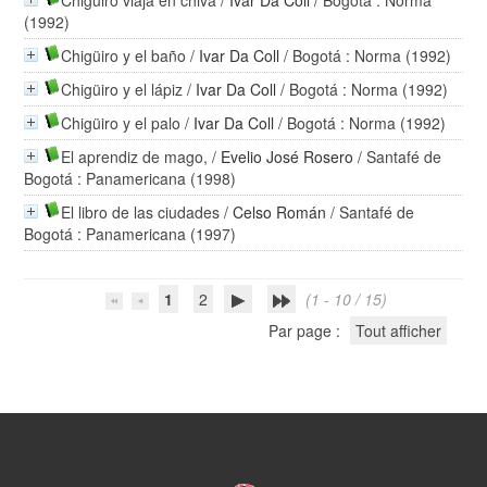
Chigüiro viaja en chiva
/
Ivar Da Coll
/ Bogotá : Norma
(1992)
Chigüiro y el baño
/
Ivar Da Coll
/ Bogotá : Norma (1992)
Chigüiro y el lápiz
/
Ivar Da Coll
/ Bogotá : Norma (1992)
Chigüiro y el palo
/
Ivar Da Coll
/ Bogotá : Norma (1992)
El aprendiz de mago,
/
Evelio José Rosero
/ Santafé de
Bogotá : Panamericana (1998)
El libro de las ciudades
/
Celso Román
/ Santafé de
Bogotá : Panamericana (1997)
1
2
(1 - 10 / 15)
Par page :
Tout afficher