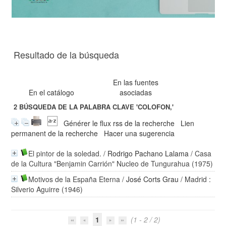
Resultado de la búsqueda
En las fuentes
En el catálogo
asociadas
2
BÚSQUEDA DE LA PALABRA CLAVE
'COLOFON,'
Générer le flux rss de la recherche
Lien
permanent de la recherche
Hacer una sugerencia
El pintor de la soledad.
/
Rodrigo Pachano Lalama
/ Casa
de la Cultura "Benjamin Carrión" Nucleo de Tungurahua (1975)
Motivos de la España Eterna
/
José Corts Grau
/ Madrid :
Silverio Aguirre (1946)
1
(1 - 2 / 2)