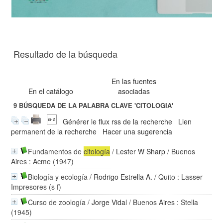
Resultado de la búsqueda
En las fuentes
En el catálogo
asociadas
9
BÚSQUEDA DE LA PALABRA CLAVE
'CITOLOGIA'
Générer le flux rss de la recherche
Lien
permanent de la recherche
Hacer una sugerencia
Fundamentos de
citología
/
Lester W Sharp
/ Buenos
Aires : Acme (1947)
Biología y ecología
/
Rodrigo Estrella A.
/ Quito : Lasser
Impresores (s f)
Curso de zoología
/
Jorge Vidal
/ Buenos Aires : Stella
(1945)