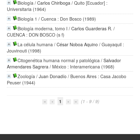
Biología
/
Carlos Chiriboga
/ Quito [Ecuador] :
Universitaria (1964)
Biología 1
/ Cuenca : Don Bosco (1989)
Biología moderna, tomo I
/
Carlos Guarderas R.
/
CUENCA : DON BOSCO (s f)
La célula humana
/
César Noboa Aquino
/ Guayaquil :
Jouvinouti (1998)
Citogenética humana normal y patológica
/
Salvador
Armendares Sagrera
/ México : Interamericana (1968)
Zoología
/
Juan Donadío
/ Buenos Aires : Casa Jacobo
Peuser (1944)
1
(1 - 9 / 9)