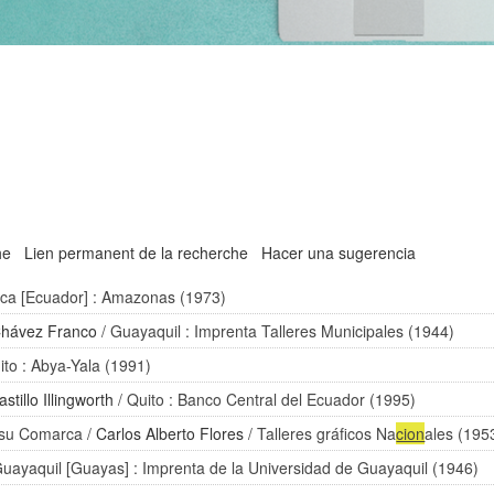
he
Lien permanent de la recherche
Hacer una sugerencia
ca [Ecuador] : Amazonas (1973)
hávez Franco
/ Guayaquil : Imprenta Talleres Municipales (1944)
ito : Abya-Yala (1991)
stillo Illingworth
/ Quito : Banco Central del Ecuador (1995)
y su Comarca
/
Carlos Alberto Flores
/ Talleres gráficos Na
cion
ales (195
Guayaquil [Guayas] : Imprenta de la Universidad de Guayaquil (1946)