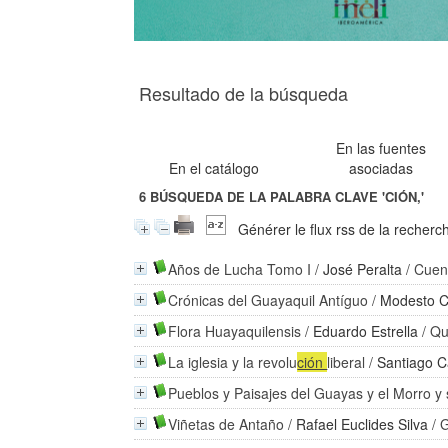
Resultado de la búsqueda
En las fuentes
En el catálogo
asociadas
6
BÚSQUEDA DE LA PALABRA CLAVE
'CIÓN,'
Générer le flux rss de la recherc
Años de Lucha Tomo I
/
José Peralta
/ Cuen
Crónicas del Guayaquil Antíguo
/
Modesto C
Flora Huayaquilensis
/
Eduardo Estrella
/ Qu
La iglesia y la revolu
ción
liberal
/
Santiago Ca
Pueblos y Paisajes del Guayas y el Morro 
Viñetas de Antaño
/
Rafael Euclides Silva
/ 