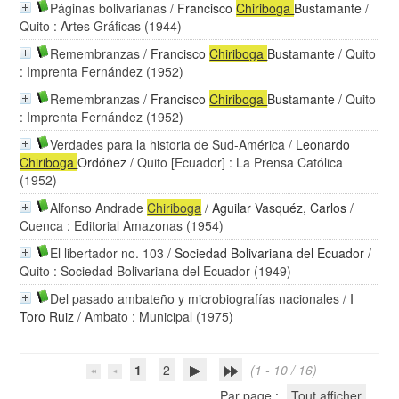
Páginas bolivarianas
/
Francisco
Chiriboga
Bustamante
/
Quito : Artes Gráficas (1944)
Remembranzas
/
Francisco
Chiriboga
Bustamante
/ Quito
: Imprenta Fernández (1952)
Remembranzas
/
Francisco
Chiriboga
Bustamante
/ Quito
: Imprenta Fernández (1952)
Verdades para la historia de Sud-América
/
Leonardo
Chiriboga
Ordóñez
/ Quito [Ecuador] : La Prensa Católica
(1952)
Alfonso Andrade
Chiriboga
/
Aguilar Vasquéz, Carlos
/
Cuenca : Editorial Amazonas (1954)
El libertador no. 103
/
Sociedad Bolivariana del Ecuador
/
Quito : Sociedad Bolivariana del Ecuador (1949)
Del pasado ambateño y microbiografías nacionales
/
I
Toro Ruiz
/ Ambato : Municipal (1975)
1
2
(1 - 10 / 16)
Par page :
Tout afficher