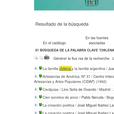
Resultado de la búsqueda
En las fuentes
En el catálogo
asociadas
61
BÚSQUEDA DE LA PALABRA CLAVE
'CHILENA
Générer le flux rss de la recherche
La familia
chilena
y la familia argentina
/
Jua
Artesanías de América, Nº 37
/
Centro Inter
Artesanías y Artes Populares (CIDAP) (1992)
Cecilpúas
/
Lino Solís de Ovando
/ Madrid :
Cien sonetos de amor
/
Pablo Neruda
/ Bogo
La creación poética
/
José Miguel Ibañez La
La creación poética
/
José Miguel Ibañez La