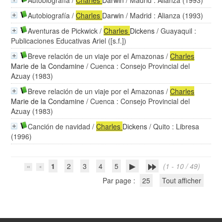
Autobiografía
/
Charles
Darwin
/ Madrid : Alianza (1993)
Autobiografía
/
Charles
Darwin
/ Madrid : Alianza (1993)
Aventuras de Pickwick
/
Charles
Dickens
/ Guayaquil :
Publicaciones Educativas Ariel ([s.f.])
Breve relación de un viaje por el Amazonas
/
Charles
Marie de la Condamine
/ Cuenca : Consejo Provincial del
Azuay (1983)
Breve relación de un viaje por el Amazonas
/
Charles
Marie de la Condamine
/ Cuenca : Consejo Provincial del
Azuay (1983)
Canción de navidad
/
Charles
Dickens
/ Quito : Libresa
(1996)
1
2
3
4
5
(1 - 10 / 49)
Par page :
25
Tout afficher