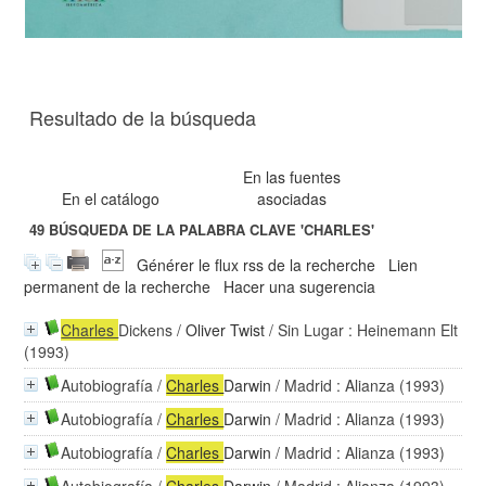
Resultado de la búsqueda
En las fuentes
En el catálogo
asociadas
49
BÚSQUEDA DE LA PALABRA CLAVE
'CHARLES'
Générer le flux rss de la recherche
Lien
permanent de la recherche
Hacer una sugerencia
Charles
Dickens
/
Oliver Twist
/ Sin Lugar : Heinemann Elt
(1993)
Autobiografía
/
Charles
Darwin
/ Madrid : Alianza (1993)
Autobiografía
/
Charles
Darwin
/ Madrid : Alianza (1993)
Autobiografía
/
Charles
Darwin
/ Madrid : Alianza (1993)