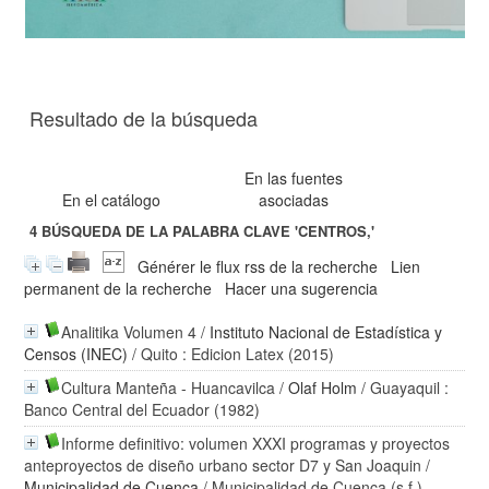
Resultado de la búsqueda
En las fuentes
En el catálogo
asociadas
4
BÚSQUEDA DE LA PALABRA CLAVE
'CENTROS,'
Générer le flux rss de la recherche
Lien
permanent de la recherche
Hacer una sugerencia
Analitika Volumen 4
/
Instituto Nacional de Estadística y
Censos (INEC)
/ Quito : Edicion Latex (2015)
Cultura Manteña - Huancavilca
/
Olaf Holm
/ Guayaquil :
Banco Central del Ecuador (1982)
Informe definitivo: volumen XXXI programas y proyectos
anteproyectos de diseño urbano sector D7 y San Joaquin
/
Municipalidad de Cuenca
/ Municipalidad de Cuenca (s.f.)