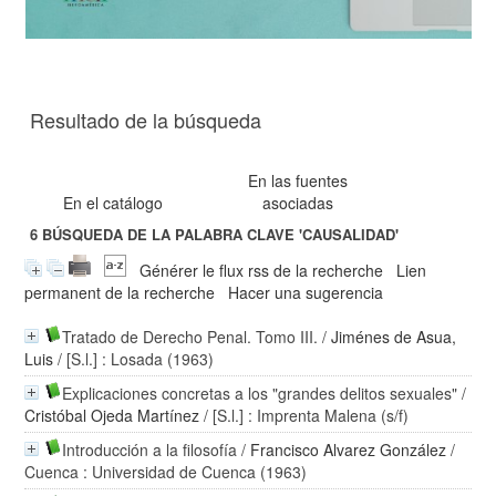
Resultado de la búsqueda
En las fuentes
En el catálogo
asociadas
6
BÚSQUEDA DE LA PALABRA CLAVE
'CAUSALIDAD'
Générer le flux rss de la recherche
Lien
permanent de la recherche
Hacer una sugerencia
Tratado de Derecho Penal. Tomo III.
/
Jiménes de Asua,
Luis
/ [S.l.] : Losada (1963)
Explicaciones concretas a los "grandes delitos sexuales"
/
Cristóbal Ojeda Martínez
/ [S.l.] : Imprenta Malena (s/f)
Introducción a la filosofía
/
Francisco Alvarez González
/
Cuenca : Universidad de Cuenca (1963)