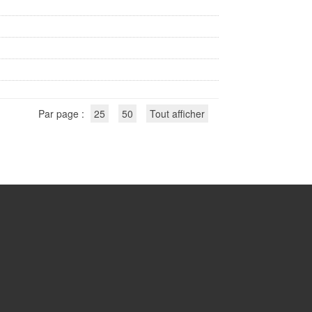
Par page :
25
50
Tout afficher