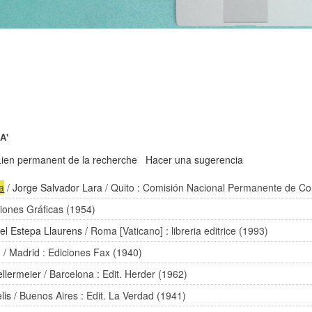
A'
Lien permanent de la recherche
Hacer una sugerencia
ca
/
Jorge Salvador Lara
/ Quito : Comisión Nacional Permanente de C
ciones Gráficas (1954)
el Estepa Llaurens
/ Roma [Vaticano] : libreria editrice (1993)
n
/ Madrid : Ediciones Fax (1940)
llermeier
/ Barcelona : Edit. Herder (1962)
lis
/ Buenos Aires : Edit. La Verdad (1941)