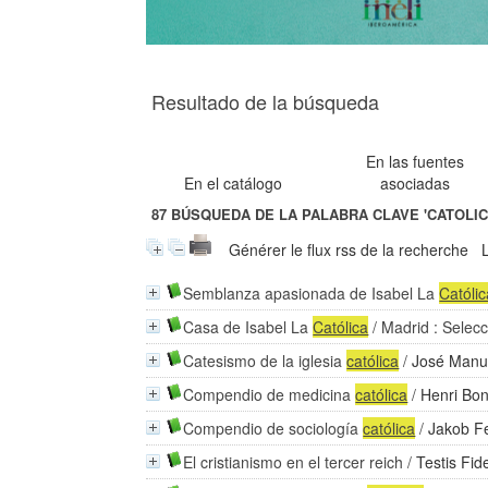
Resultado de la búsqueda
En las fuentes
En el catálogo
asociadas
87
BÚSQUEDA DE LA PALABRA CLAVE
'CATOLIC
Générer le flux rss de la recherche
Semblanza apasionada de Isabel La
Católi
Casa de Isabel La
Católica
/ Madrid : Selec
Catesismo de la iglesia
católica
/
José Manu
Compendio de medicina
católica
/
Henri Bo
Compendio de sociología
católica
/
Jakob Fe
El cristianismo en el tercer reich
/
Testis Fide