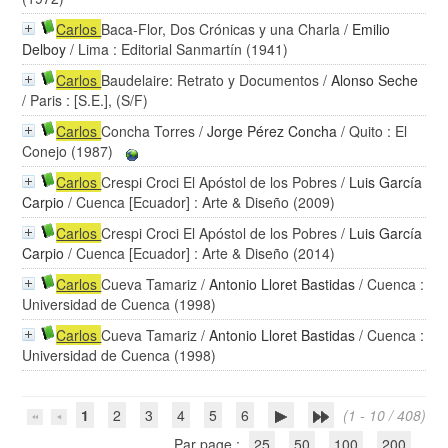
Carlos
Baca-Flor, Dos Crónicas y una Charla
/
Emilio
Delboy
/ Lima : Editorial Sanmartín (1941)
Carlos
Baudelaire: Retrato y Documentos
/
Alonso Seche
/ Paris : [S.E.], (S/F)
Carlos
Concha Torres
/
Jorge Pérez Concha
/ Quito : El
Conejo (1987)
Carlos
Crespi Croci El Apóstol de los Pobres
/
Luis García
Carpio
/ Cuenca [Ecuador] : Arte & Diseño (2009)
Carlos
Crespi Croci El Apóstol de los Pobres
/
Luis García
Carpio
/ Cuenca [Ecuador] : Arte & Diseño (2014)
Carlos
Cueva Tamariz
/
Antonio Lloret Bastidas
/ Cuenca :
Universidad de Cuenca (1998)
Carlos
Cueva Tamariz
/
Antonio Lloret Bastidas
/ Cuenca :
Universidad de Cuenca (1998)
1
2
3
4
5
6
(1 - 10 / 408)
Par page :
25
50
100
200