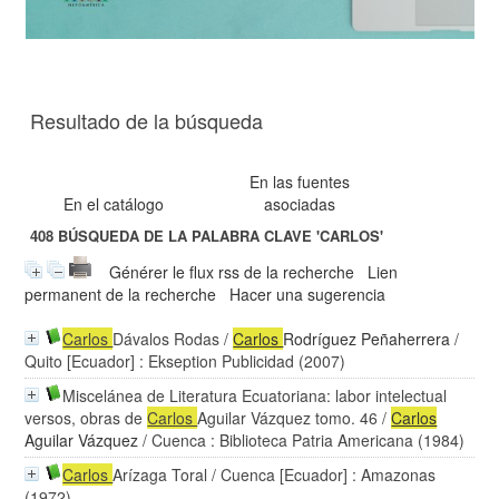
Resultado de la búsqueda
En las fuentes
En el catálogo
asociadas
408
BÚSQUEDA DE LA PALABRA CLAVE
'CARLOS'
Générer le flux rss de la recherche
Lien
permanent de la recherche
Hacer una sugerencia
Carlos
Dávalos Rodas
/
Carlos
Rodríguez Peñaherrera
/
Quito [Ecuador] : Ekseption Publicidad (2007)
Miscelánea de Literatura Ecuatoriana: labor intelectual
versos, obras de
Carlos
Aguilar Vázquez tomo. 46
/
Carlos
Aguilar Vázquez
/ Cuenca : Biblioteca Patria Americana (1984)
Carlos
Arízaga Toral
/ Cuenca [Ecuador] : Amazonas
(1972)