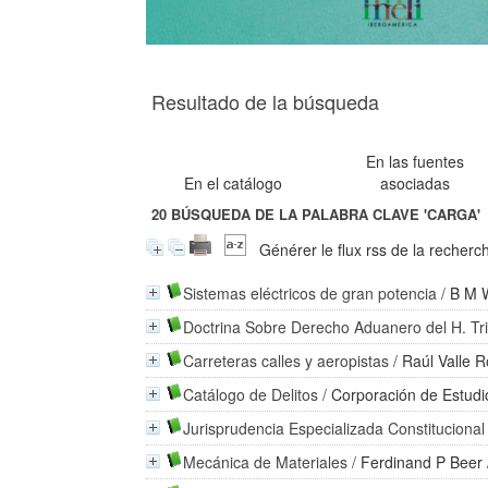
Resultado de la búsqueda
En las fuentes
En el catálogo
asociadas
20
BÚSQUEDA DE LA PALABRA CLAVE
'CARGA'
Générer le flux rss de la recherc
Sistemas eléctricos de gran potencia
/
B M 
Doctrina Sobre Derecho Aduanero del H. Tri
Carreteras calles y aeropistas
/
Raúl Valle 
Catálogo de Delitos
/
Corporación de Estudi
Jurisprudencia Especializada Constitucional
Mecánica de Materiales
/
Ferdinand P Beer