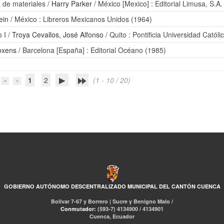
a de materiales
/
Harry Parker
/ México [Mexico] : Editorial Limusa, S.A.
ein
/ México : Libreros Mexicanos Unidos (1964)
 I
/
Troya Cevallos, José Alfonso
/ Quito : Pontificia Universidad Catól
oxens
/ Barcelona [España] : Editorial Océano (1985)
1
2
(1 - 10 / 20)
GOBIERNO AUTÓNOMO DESCENTRALIZADO MUNICIPAL DEL CANTÓN CUENCA
Bolívar 7-67 y Borrero | Sucre y Benigno Malo /
Conmutador:
(593-7) 4134900 / 4134901
Cuenca, Ecuador