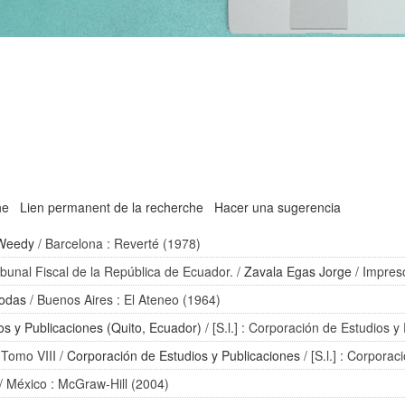
he
Lien permanent de la recherche
Hacer una sugerencia
Weedy
/ Barcelona : Reverté (1978)
bunal Fiscal de la República de Ecuador.
/
Zavala Egas Jorge
/ Impres
Rodas
/ Buenos Aires : El Ateneo (1964)
os y Publicaciones (Quito, Ecuador)
/ [S.l.] : Corporación de Estudios 
 Tomo VIII
/
Corporación de Estudios y Publicaciones
/ [S.l.] : Corpora
/ México : McGraw-Hill (2004)