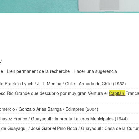
,'
he
Lien permanent de la recherche
Hacer una sugerencia
te Pratricio Lynch
/
J. T. Medina
/ Chile : Armada de Chile (1952)
oso Río Grande que descubrio por muy gran Ventura el
Capitán
Franci
omercio
/
Gonzalo Arias Barriga
/ Edimpres (2004)
hávez Franco
/ Guayaquil : Imprenta Talleres Municipales (1944)
a de Guayaquil
/
José Gabriel Pino Roca
/ Guayaquil : Casa de la Cultu