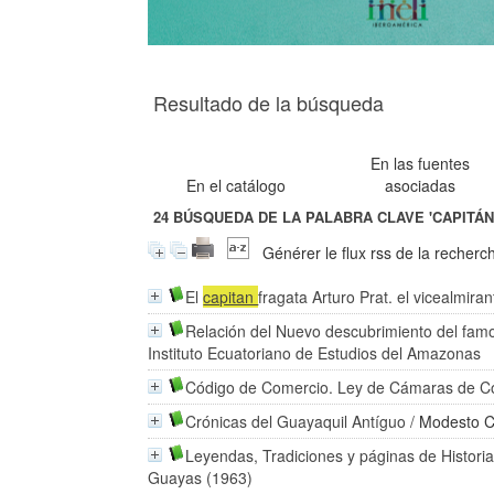
Resultado de la búsqueda
En las fuentes
En el catálogo
asociadas
24
BÚSQUEDA DE LA PALABRA CLAVE
'CAPITÁN
Générer le flux rss de la recherc
El
capitan
fragata Arturo Prat. el vicealmiran
Relación del Nuevo descubrimiento del fam
Instituto Ecuatoriano de Estudios del Amazonas
Código de Comercio. Ley de Cámaras de C
Crónicas del Guayaquil Antíguo
/
Modesto C
Leyendas, Tradiciones y páginas de Histori
Guayas (1963)