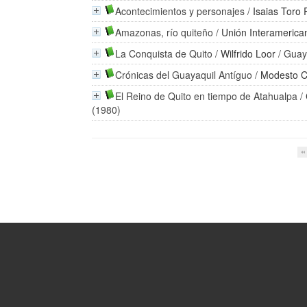
Acontecimientos y personajes
/
Isaias Toro 
Amazonas, río quiteño
/
Unión Interamerican
La Conquista de Quito
/
Wilfrido Loor
/ Guay
Crónicas del Guayaquil Antíguo
/
Modesto C
El Reino de Quito en tiempo de Atahualpa
/
(1980)