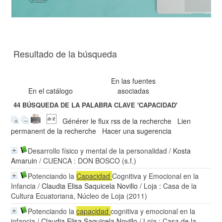
Resultado de la búsqueda
En las fuentes
En el catálogo
asociadas
44
BÚSQUEDA DE LA PALABRA CLAVE
'CAPACIDAD'
Générer le flux rss de la recherche
Lien
permanent de la recherche
Hacer una sugerencia
Desarrollo físico y mental de la personalidad
/
Kosta
Amaruin
/ CUENCA : DON BOSCO (s.f.)
Potenciando la
Capacidad
Cognitiva y Emocional en la
Infancia
/
Claudia Elisa Saquicela Novillo
/ Loja : Casa de la
Cultura Ecuatoriana, Núcleo de Loja (2011)
Potenciando la
capacidad
cognitiva y emocional en la
infancia
/
Claudia Elisa Saquicela Novillo
/ Loja : Casa de la