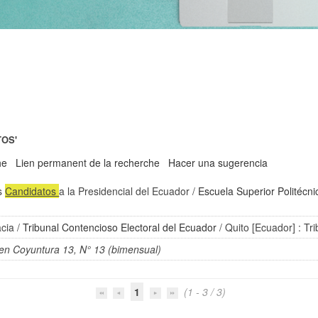
TOS'
he
Lien permanent de la recherche
Hacer una sugerencia
os
Candidatos
a la Presidencial del Ecuador
/
Escuela Superior Politécnic
acia
/
Tribunal Contencioso Electoral del Ecuador
/ Quito [Ecuador] : Tr
en Coyuntura 13, N° 13 (bimensual)
1
(1 - 3 / 3)