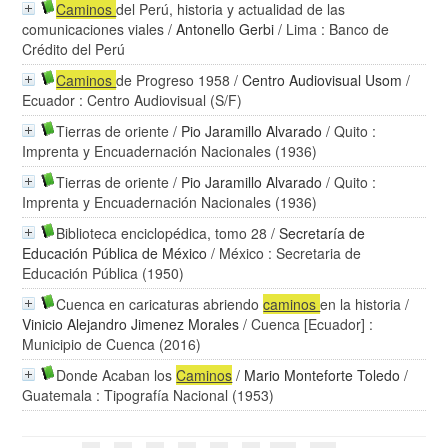
Caminos
del Perú, historia y actualidad de las
comunicaciones viales
/
Antonello Gerbi
/ Lima : Banco de
Crédito del Perú
Caminos
de Progreso 1958
/
Centro Audiovisual Usom
/
Ecuador : Centro Audiovisual (S/F)
Tierras de oriente
/
Pio Jaramillo Alvarado
/ Quito :
Imprenta y Encuadernación Nacionales (1936)
Tierras de oriente
/
Pio Jaramillo Alvarado
/ Quito :
Imprenta y Encuadernación Nacionales (1936)
Biblioteca enciclopédica, tomo 28
/
Secretaría de
Educación Pública de México
/ México : Secretaria de
Educación Pública (1950)
Cuenca en caricaturas abriendo
caminos
en la historia
/
Vinicio Alejandro Jimenez Morales
/ Cuenca [Ecuador] :
Municipio de Cuenca (2016)
Donde Acaban los
Caminos
/
Mario Monteforte Toledo
/
Guatemala : Tipografía Nacional (1953)