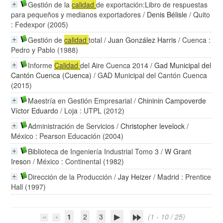
Gestión de la
calidad
de exportación:Libro de respuestas
para pequeños y medianos exportadores
/
Denis Bélisle
/ Quito
: Fedexpor (2005)
Gestión de
calidad
total
/
Juan González Harris
/ Cuenca :
Pedro y Pablo (1988)
Informe
Calidad
del Aire Cuenca 2014
/
Gad Municipal del
Cantón Cuenca (Cuenca)
/ GAD Municipal del Cantón Cuenca
(2015)
Maestría en Gestión Empresarial
/
Chininin Campoverde
Víctor Eduardo
/ Loja : UTPL (2012)
Administración de Servicios
/
Christopher levelock
/
México : Pearson Educación (2004)
Biblioteca de Ingeniería Industrial Tomo 3
/
W Grant
Ireson
/ México : Continental (1982)
Dirección de la Producción
/
Jay Heizer
/ Madrid : Prentice
Hall (1997)
1
2
3
(1 - 10 / 25)