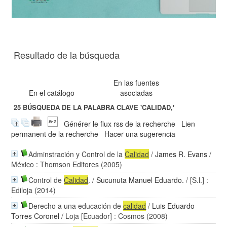
Resultado de la búsqueda
En las fuentes
En el catálogo
asociadas
25
BÚSQUEDA DE LA PALABRA CLAVE
'CALIDAD,'
Générer le flux rss de la recherche
Lien
permanent de la recherche
Hacer una sugerencia
Adminstración y Control de la
Calidad
/
James R. Evans
/
México : Thomson Editores (2005)
Control de
Calidad
.
/
Sucunuta Manuel Eduardo.
/ [S.l.] :
Ediloja (2014)
Derecho a una educación de
calidad
/
Luis Eduardo
Torres Coronel
/ Loja [Ecuador] : Cosmos (2008)