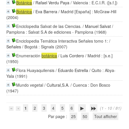
Botánica
/
Rafael Verdu Paya
/ Valencia : E.C.I.R. ([s.f.])
Botánica
/
Eva Barrera
/ Madrid [España] : McGraw-Hill
(2004)
Enciclopedia Salvat de las Ciencias.
/
Manuel Salvat
/
Pamplona : Salvat S.A de ediciones - Pamplona (1968)
Enciclopedia Temática Interactiva Señales tomo 1:
/
Señales
/ Bogotá : Signals (2007)
Enumeración
botánica
/
Luis Cordero
/ Madrid : [s.e.]
(1950)
Flora Huayaquilensis
/
Eduardo Estrella
/ Quito : Abya-
Yala (1991)
Mundo vegetal
/
Cultural,S.A.
/ Cuenca : Don Bosco
(1947)
1
2
3
4
5
6
(1 - 10 / 81)
Par page :
25
50
Tout afficher