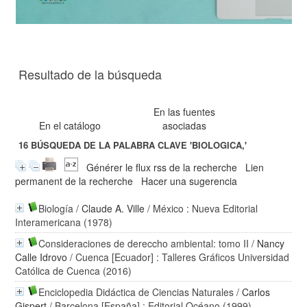
Resultado de la búsqueda
En las fuentes
En el catálogo
asociadas
16
BÚSQUEDA DE LA PALABRA CLAVE
'BIOLOGICA,'
Générer le flux rss de la recherche
Lien
permanent de la recherche
Hacer una sugerencia
Biología
/
Claude A. Ville
/ México : Nueva Editorial
Interamericana (1978)
Consideraciones de dereccho ambiental: tomo II
/
Nancy
Calle Idrovo
/ Cuenca [Ecuador] : Talleres Gráficos Universidad
Católica de Cuenca (2016)
Enciclopedia Didáctica de Ciencias Naturales
/
Carlos
Gispert
/ Barcelona [España] : Editorial Océano (1999)