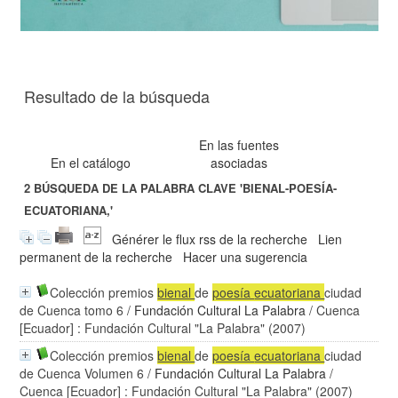
Resultado de la búsqueda
En las fuentes
En el catálogo
asociadas
2
BÚSQUEDA DE LA PALABRA CLAVE
'BIENAL-POESÍA-
ECUATORIANA,'
Générer le flux rss de la recherche
Lien
permanent de la recherche
Hacer una sugerencia
Colección premios
bienal
de
poesía
ecuatoriana
ciudad
de Cuenca tomo 6
/
Fundación Cultural La Palabra
/ Cuenca
[Ecuador] : Fundación Cultural "La Palabra" (2007)
Colección premios
bienal
de
poesía
ecuatoriana
ciudad
de Cuenca Volumen 6
/
Fundación Cultural La Palabra
/
Cuenca [Ecuador] : Fundación Cultural "La Palabra" (2007)